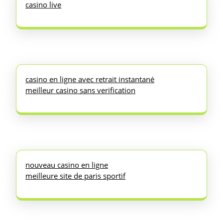
casino live
casino en ligne avec retrait instantané
meilleur casino sans verification
nouveau casino en ligne
meilleure site de paris sportif