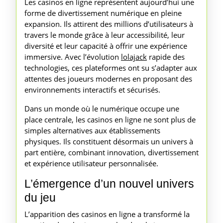
Les casinos en ligne représentent aujourd’hui une
expliqués
forme de divertissement numérique en pleine
simplement
expansion. Ils attirent des millions d’utilisateurs à
travers le monde grâce à leur accessibilité, leur
aujourd’hui
diversité et leur capacité à offrir une expérience
immersive. Avec l’évolution
lolajack
rapide des
technologies, ces plateformes ont su s’adapter aux
attentes des joueurs modernes en proposant des
environnements interactifs et sécurisés.
Dans un monde où le numérique occupe une
place centrale, les casinos en ligne ne sont plus de
simples alternatives aux établissements
physiques. Ils constituent désormais un univers à
part entière, combinant innovation, divertissement
et expérience utilisateur personnalisée.
L’émergence d’un nouvel univers
du jeu
L’apparition des casinos en ligne a transformé la