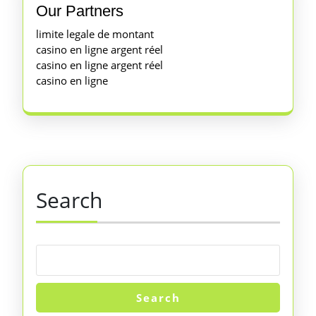
Our Partners
limite legale de montant
casino en ligne argent réel
casino en ligne argent réel
casino en ligne
Search
Search