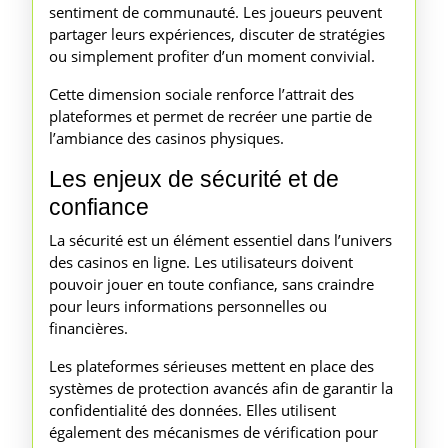
sentiment de communauté. Les joueurs peuvent
partager leurs expériences, discuter de stratégies
ou simplement profiter d’un moment convivial.
Cette dimension sociale renforce l’attrait des
plateformes et permet de recréer une partie de
l’ambiance des casinos physiques.
Les enjeux de sécurité et de
confiance
La sécurité est un élément essentiel dans l’univers
des casinos en ligne. Les utilisateurs doivent
pouvoir jouer en toute confiance, sans craindre
pour leurs informations personnelles ou
financières.
Les plateformes sérieuses mettent en place des
systèmes de protection avancés afin de garantir la
confidentialité des données. Elles utilisent
également des mécanismes de vérification pour