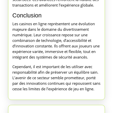
transactions et améliorent l’expérience globale.
Conclusion
Les casinos en ligne représentent une évolution
majeure dans le domaine du divertissement
numérique. Leur croissance repose sur une
combinaison de technologie, d’accessibilité et
d’innovation constante. Ils offrent aux joueurs une
expérience variée, immersive et flexible, tout en
intégrant des systèmes de sécurité avancés.
Cependant, il est important de les utiliser avec
responsabilité afin de préserver un équilibre sain.
L’avenir de ce secteur semble prometteur, porté
par des innovations continues qui repoussent sans
cesse les limites de l’expérience de jeu en ligne.