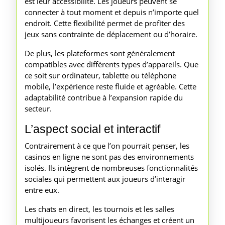
est leur accessibilité. Les joueurs peuvent se
connecter à tout moment et depuis n’importe quel
endroit. Cette flexibilité permet de profiter des
jeux sans contrainte de déplacement ou d’horaire.
De plus, les plateformes sont généralement
compatibles avec différents types d’appareils. Que
ce soit sur ordinateur, tablette ou téléphone
mobile, l’expérience reste fluide et agréable. Cette
adaptabilité contribue à l’expansion rapide du
secteur.
L’aspect social et interactif
Contrairement à ce que l’on pourrait penser, les
casinos en ligne ne sont pas des environnements
isolés. Ils intègrent de nombreuses fonctionnalités
sociales qui permettent aux joueurs d’interagir
entre eux.
Les chats en direct, les tournois et les salles
multijoueurs favorisent les échanges et créent un