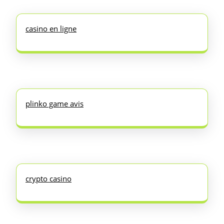
casino en ligne
plinko game avis
crypto casino