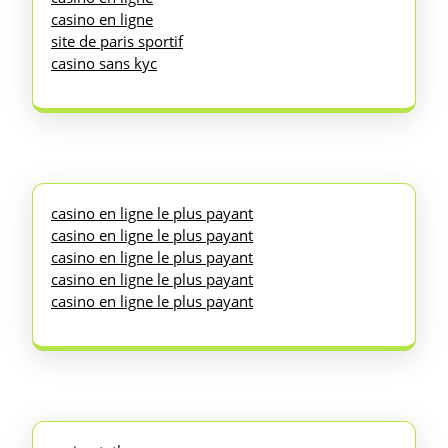
casino en ligne
site de paris sportif
casino sans kyc
casino en ligne le plus payant
casino en ligne le plus payant
casino en ligne le plus payant
casino en ligne le plus payant
casino en ligne le plus payant