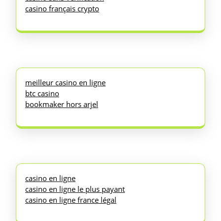
casino français crypto
meilleur casino en ligne
btc casino
bookmaker hors arjel
casino en ligne
casino en ligne le plus payant
casino en ligne france légal