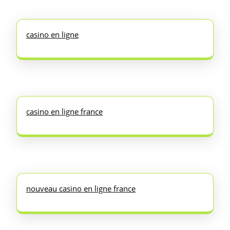
casino en ligne
casino en ligne france
nouveau casino en ligne france