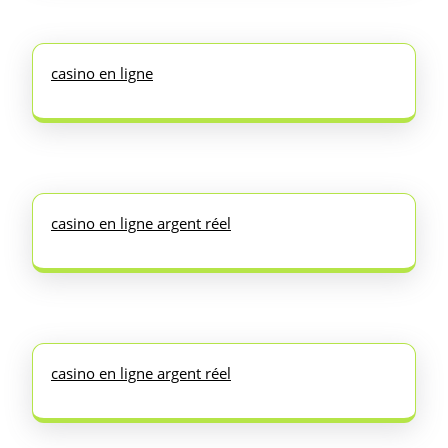
casino en ligne
casino en ligne argent réel
casino en ligne argent réel