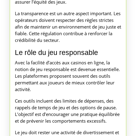
assurer l’équité des jeux.
La transparence est un autre aspect important. Les
opérateurs doivent respecter des règles strictes
afin de maintenir un environnement de jeu juste et
fiable. Cette régulation contribue à renforcer la
crédibilité du secteur.
Le rôle du jeu responsable
Avec la facilité d’accès aux casinos en ligne, la
notion de jeu responsable est devenue essentielle.
Les plateformes proposent souvent des outils
permettant aux joueurs de mieux contrôler leur
activité.
Ces outils incluent des limites de dépenses, des
rappels de temps de jeu et des options de pause.
L’objectif est d’encourager une pratique équilibrée
et de prévenir les comportements excessifs.
Le jeu doit rester une activité de divertissement et