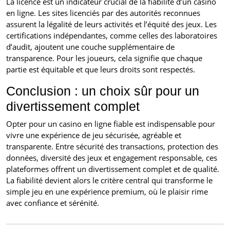
La licence est un indicateur crucial de la fiabilité d’un casino
en ligne. Les sites licenciés par des autorités reconnues
assurent la légalité de leurs activités et l’équité des jeux. Les
certifications indépendantes, comme celles des laboratoires
d’audit, ajoutent une couche supplémentaire de
transparence. Pour les joueurs, cela signifie que chaque
partie est équitable et que leurs droits sont respectés.
Conclusion : un choix sûr pour un
divertissement complet
Opter pour un casino en ligne fiable est indispensable pour
vivre une expérience de jeu sécurisée, agréable et
transparente. Entre sécurité des transactions, protection des
données, diversité des jeux et engagement responsable, ces
plateformes offrent un divertissement complet et de qualité.
La fiabilité devient alors le critère central qui transforme le
simple jeu en une expérience premium, où le plaisir rime
avec confiance et sérénité.