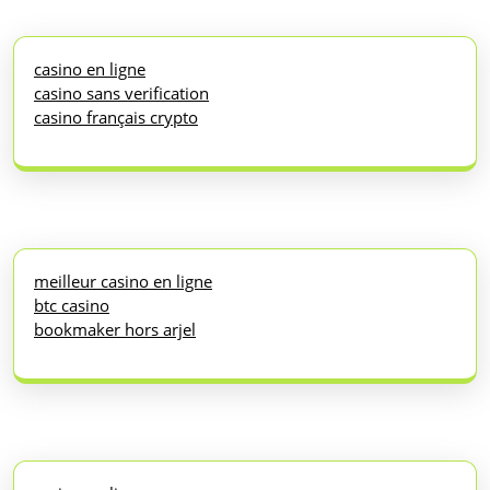
casino en ligne
casino sans verification
casino français crypto
meilleur casino en ligne
btc casino
bookmaker hors arjel