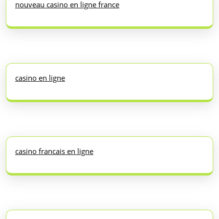
nouveau casino en ligne france
casino en ligne
casino francais en ligne