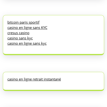
bitcoin paris sportif
casino en ligne sans KYC
cresus casino
casino sans kyc
casino en ligne sans kyc
casino en ligne retrait instantané