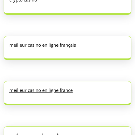
meilleur casino en ligne français
meilleur casino en ligne france