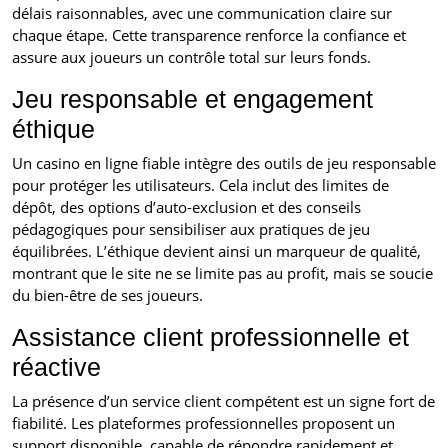
délais raisonnables, avec une communication claire sur
chaque étape. Cette transparence renforce la confiance et
assure aux joueurs un contrôle total sur leurs fonds.
Jeu responsable et engagement
éthique
Un casino en ligne fiable intègre des outils de jeu responsable
pour protéger les utilisateurs. Cela inclut des limites de
dépôt, des options d’auto-exclusion et des conseils
pédagogiques pour sensibiliser aux pratiques de jeu
équilibrées. L’éthique devient ainsi un marqueur de qualité,
montrant que le site ne se limite pas au profit, mais se soucie
du bien-être de ses joueurs.
Assistance client professionnelle et
réactive
La présence d’un service client compétent est un signe fort de
fiabilité. Les plateformes professionnelles proposent un
support disponible, capable de répondre rapidement et