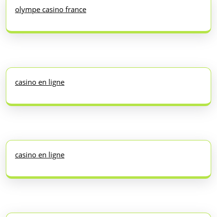
olympe casino france
casino en ligne
casino en ligne