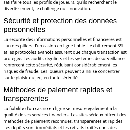
satisfaire tous les profils de joueurs, qu’ils recherchent le
divertissement, le challenge ou l’innovation.
Sécurité et protection des données
personnelles
La sécurité des informations personnelles et financières est
l’un des piliers d’un casino en ligne fiable. Le chiffrement SSL
et les protocoles avancés assurent que chaque transaction est
protégée. Les audits réguliers et les systèmes de surveillance
renforcent cette sécurité, réduisant considérablement les
risques de fraude. Les joueurs peuvent ainsi se concentrer
sur le plaisir du jeu, en toute sérénité.
Méthodes de paiement rapides et
transparentes
La fiabilité d’un casino en ligne se mesure également à la
qualité de ses services financiers. Les sites sérieux offrent des
méthodes de paiement reconnues, transparentes et rapides.
Les dépôts sont immédiats et les retraits traités dans des