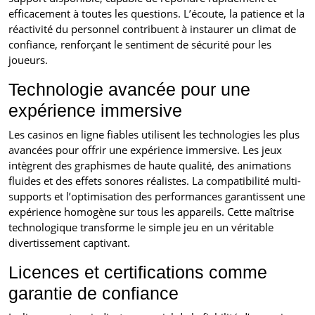
efficacement à toutes les questions. L’écoute, la patience et la
réactivité du personnel contribuent à instaurer un climat de
confiance, renforçant le sentiment de sécurité pour les
joueurs.
Technologie avancée pour une
expérience immersive
Les casinos en ligne fiables utilisent les technologies les plus
avancées pour offrir une expérience immersive. Les jeux
intègrent des graphismes de haute qualité, des animations
fluides et des effets sonores réalistes. La compatibilité multi-
supports et l’optimisation des performances garantissent une
expérience homogène sur tous les appareils. Cette maîtrise
technologique transforme le simple jeu en un véritable
divertissement captivant.
Licences et certifications comme
garantie de confiance